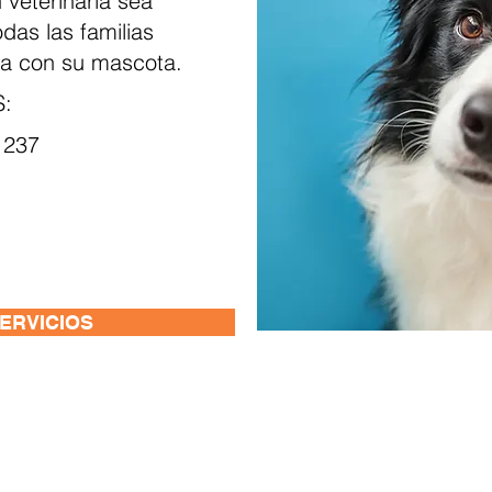
 veterinaria sea
das las familias
ida con su mascota.
:
1237
ERVICIOS