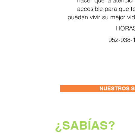
hacer que la atención
accesible para que to
puedan vivir su mejor v
HORAS
952-938-
NUESTROS S
¿SABÍAS?