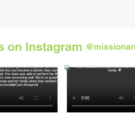
s on Instagram
@missionan