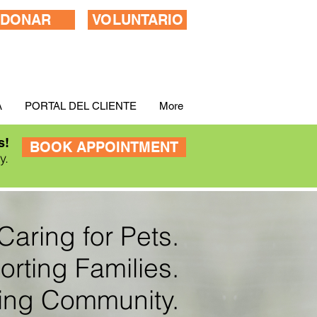
DONAR
VOLUNTARIO
A
PORTAL DEL CLIENTE
More
s!
BOOK APPOINTMENT
ry.
Caring for Pets.
rting Families.
ing Community.