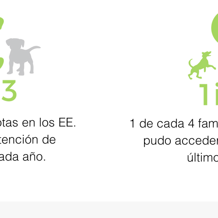
tas en los EE.
1 de cada 4 fam
tención de
pudo acceder
ada año.
últim